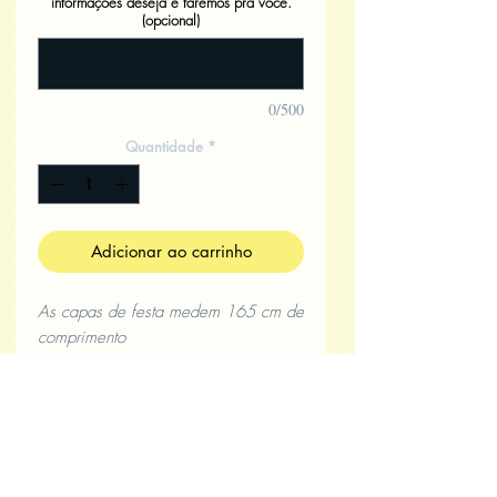
informações deseja e faremos pra você.
(opcional)
0/500
Quantidade
*
Adicionar ao carrinho
As capas de festa medem 165 cm de
comprimento
por 60 cm largura. Todo TNT.
Sua capa será personalizada com sua
logo? No campo
ao lado informe pra gente seus
dados
para criarmos