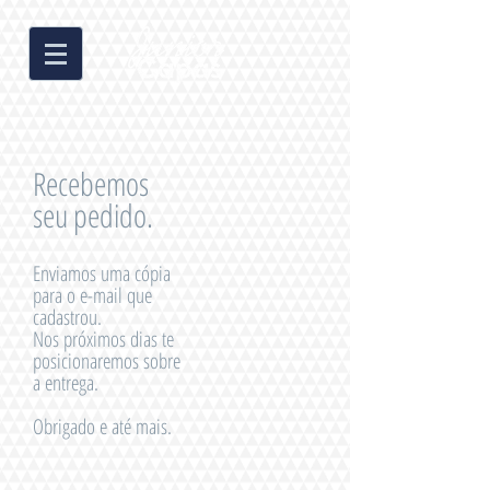
Recebemos
seu pedido.
Enviamos uma cópia
para o e-mail que
cadastrou.
Nos próximos dias te
posicionaremos sobre
a entrega.
Obrigado e até mais.