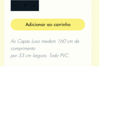
Adicionar ao carrinho
As Capas Luxo medem 160 cm de
comprimento
por 53 cm largura. Todo PVC.
Sua capa será personalizada com sua
logo? No campo
ao lado informe pra gente seus
dados
para criarmos
sua logo
. Precisamos saber o que vai
conter, o nome
da empresa, se vai querer o telefone
( qual ), se terá o
endereço ( qual ).
Nós vamos enviar pra você uma