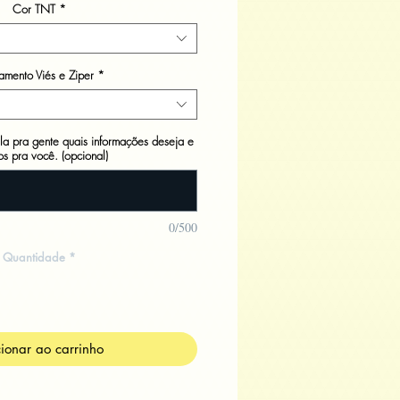
Cor TNT
*
mento Viés e Ziper
*
la pra gente quais informações deseja e
s pra você. (opcional)
0/500
Quantidade
*
ionar ao carrinho