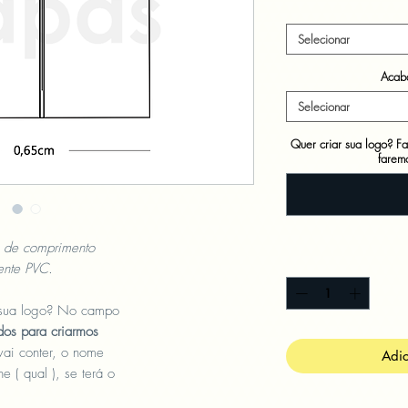
Selecionar
Acaba
Selecionar
Quer criar sua logo? Fa
faremo
de comprimento
ente PVC.
m sua logo? No campo
dos para criarmos
vai conter, o nome
Adic
e ( qual ), se terá o