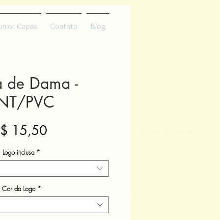
unior Capas
Contato
Blog
 de Dama -
NT/PVC
Preço
$ 15,50
Logo inclusa
*
Cor da Logo
*