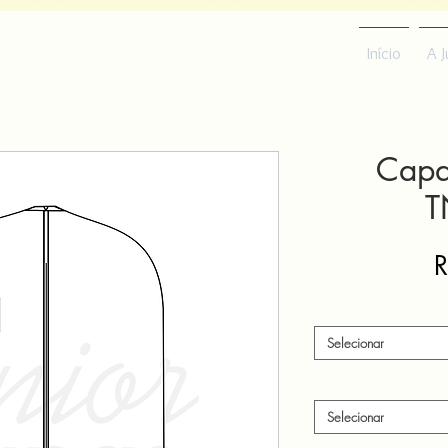
Início
A J
Capa
T
R
Selecionar
Selecionar