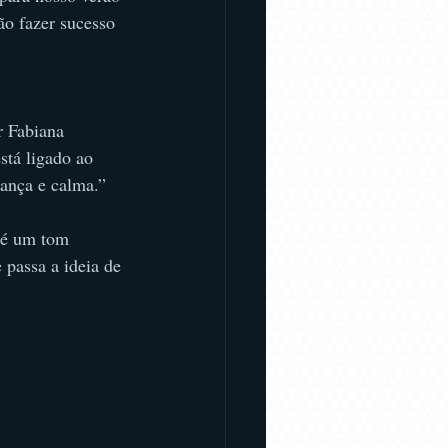
ão fazer sucesso 
r Fabiana 
stá ligado ao 
rança e calma.”
 é um tom 
 passa a ideia de 