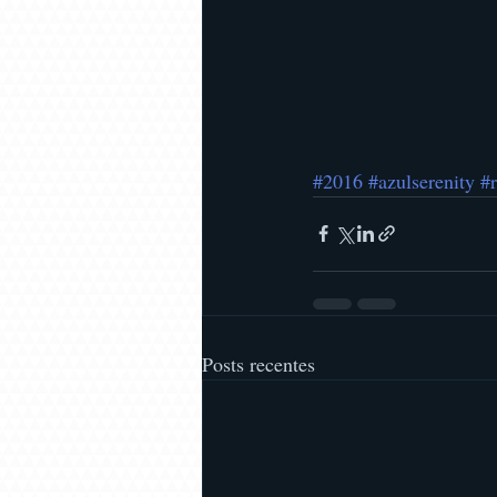
#2016
#azulserenity
#
Posts recentes