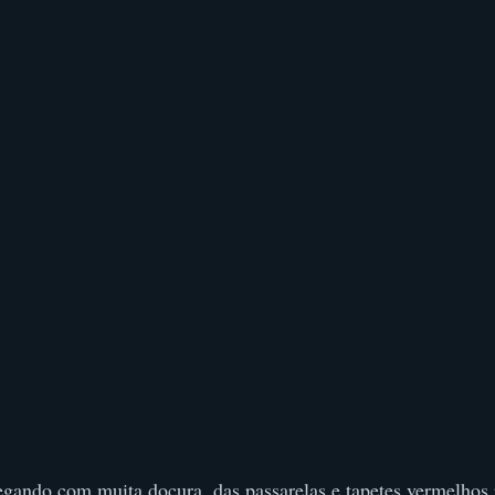
gando com muita doçura, das passarelas e tapetes vermelhos 