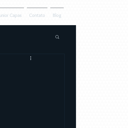
unior Capas
Contato
Blog