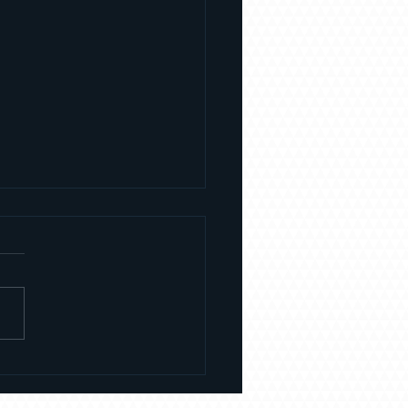
são feitas as capas
alizadas?